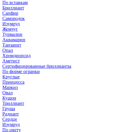
По вставкам
Бриллиант
Сапфир
Самородок
Изумруд
Жемчуг
Турмалин
Аквамарин
Танзанит
Опал
Хромдиопсид
Аметист
Сертифицированные бриллианты
По форме огранки
Круглые
Принцесса
Маркиз
Овал
Кушон
Триллиант
Груша
Радиант
Сердце
Изумруд
По цвету