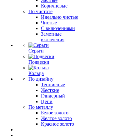
Желтые
Коричневые
По чистоте
Идеально чистые
Чистые
С включениями
Заметные
включения
Серьги
Подвески
Кольца
По дизайну
Теннисные
Жесткие
Глидерный
Цепи
По металлу
Белое золото
Желтое золото
Красное золото