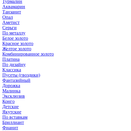
Турмалин
Аквамарин
Танзанит
Опал
Аметист
Серьги
По металлу
Белое золото
Красное золото
Желтое золото
Комбинированное золото
Платина
По дизайну
Классика
Пусеты (гвоздики)
Фантазийный
Дорожка
Малинка
Эксклюзив
Конго
Детские
Якутские
По вставкам
Бриллиант
Фианит