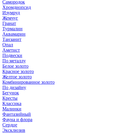
Самородок
Хромдиопсид
Изумруд
Жемчуг
Гранат
Турмалин
Аквамарин
Танзанит
Опал
Аметист
Подвески
По металлу
Белое золото
Красное золото
Желтое золото
Комбинированное золото
По дизайну
Бегунок
Кресты
Классика
Малинки
Фантазийный
Фауна и флора
Сердце
Эксклюзив