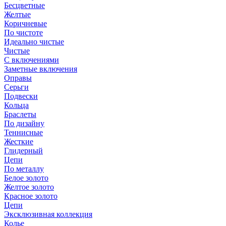
Бесцветные
Желтые
Коричневые
По чистоте
Идеально чистые
Чистые
С включениями
Заметные включения
Оправы
Серьги
Подвески
Кольца
Браслеты
По дизайну
Теннисные
Жесткие
Глидерный
Цепи
По металлу
Белое золото
Желтое золото
Красное золото
Цепи
Эксклюзивная коллекция
Колье