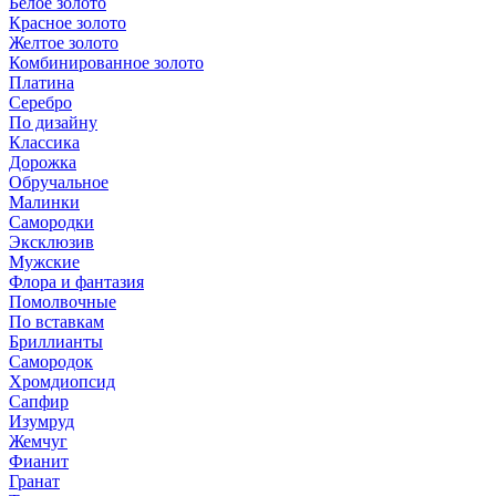
Белое золото
Красное золото
Желтое золото
Комбинированное золото
Платина
Серебро
По дизайну
Классика
Дорожка
Обручальное
Малинки
Самородки
Эксклюзив
Мужские
Флора и фантазия
Помолвочные
По вставкам
Бриллианты
Самородок
Хромдиопсид
Сапфир
Изумруд
Жемчуг
Фианит
Гранат