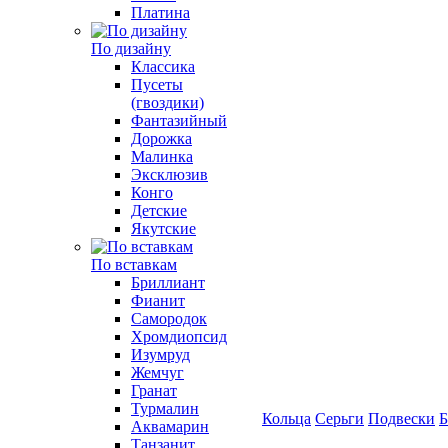
Платина
По дизайну
Классика
Пусеты
(гвоздики)
Фантазийный
Дорожка
Малинка
Эксклюзив
Конго
Детские
Якутские
По вставкам
Бриллиант
Фианит
Самородок
Хромдиопсид
Изумруд
Жемчуг
Гранат
Турмалин
Кольца
Серьги
Подвески
Б
Аквамарин
Танзанит