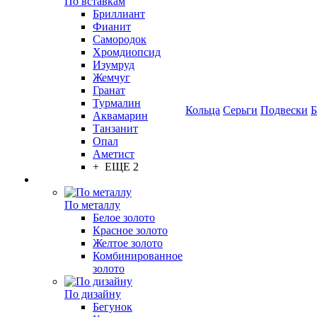
По вставкам
Бриллиант
Фианит
Самородок
Хромдиопсид
Изумруд
Жемчуг
Гранат
Турмалин
Кольца
Серьги
Подвески
Б
Аквамарин
Танзанит
Опал
Аметист
+ ЕЩЕ 2
По металлу
Белое золото
Красное золото
Желтое золото
Комбинированное
золото
По дизайну
Бегунок