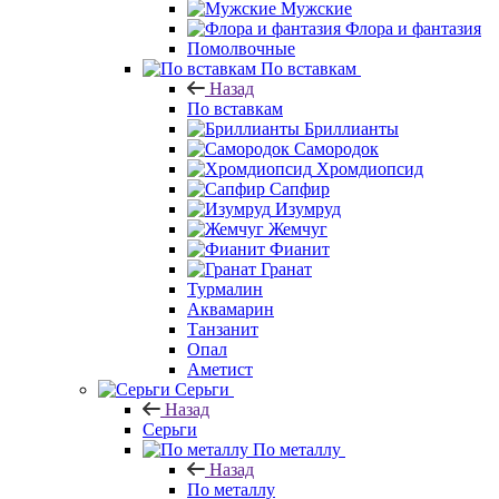
Мужские
Флора и фантазия
Помолвочные
По вставкам
Назад
По вставкам
Бриллианты
Самородок
Хромдиопсид
Сапфир
Изумруд
Жемчуг
Фианит
Гранат
Турмалин
Аквамарин
Танзанит
Опал
Аметист
Серьги
Назад
Серьги
По металлу
Назад
По металлу