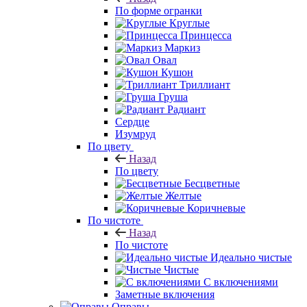
По форме огранки
Круглые
Принцесса
Маркиз
Овал
Кушон
Триллиант
Груша
Радиант
Сердце
Изумруд
По цвету
Назад
По цвету
Бесцветные
Желтые
Коричневые
По чистоте
Назад
По чистоте
Идеально чистые
Чистые
С включениями
Заметные включения
Оправы