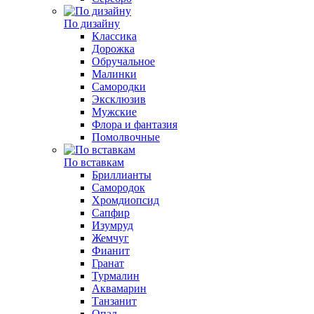
По дизайну
Классика
Дорожка
Обручальное
Малинки
Самородки
Эксклюзив
Мужские
Флора и фантазия
Помолвочные
По вставкам
Бриллианты
Самородок
Хромдиопсид
Сапфир
Изумруд
Жемчуг
Фианит
Гранат
Турмалин
Аквамарин
Танзанит
Опал