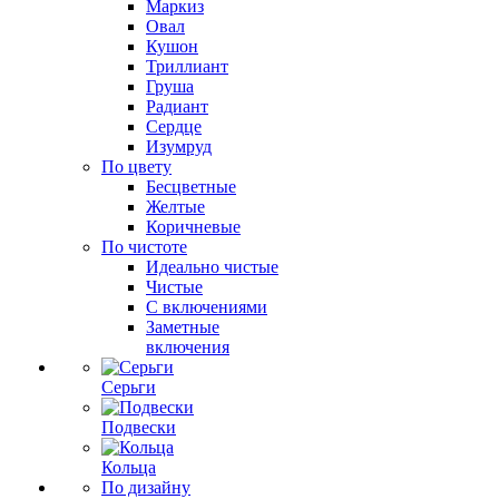
Маркиз
Овал
Кушон
Триллиант
Груша
Радиант
Сердце
Изумруд
По цвету
Бесцветные
Желтые
Коричневые
По чистоте
Идеально чистые
Чистые
С включениями
Заметные
включения
Серьги
Подвески
Кольца
По дизайну