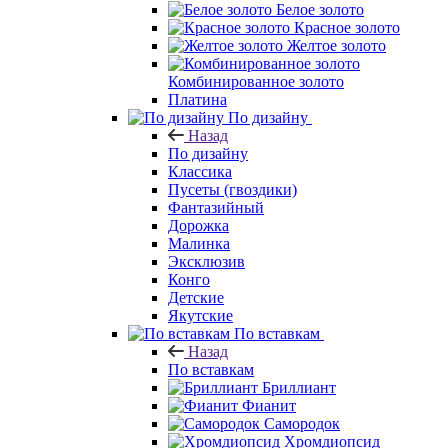
Белое золото
Красное золото
Желтое золото
Комбинированное золото
Платина
По дизайну
Назад
По дизайну
Классика
Пусеты (гвоздики)
Фантазийный
Дорожка
Малинка
Эксклюзив
Конго
Детские
Якутские
По вставкам
Назад
По вставкам
Бриллиант
Фианит
Самородок
Хромдиопсид