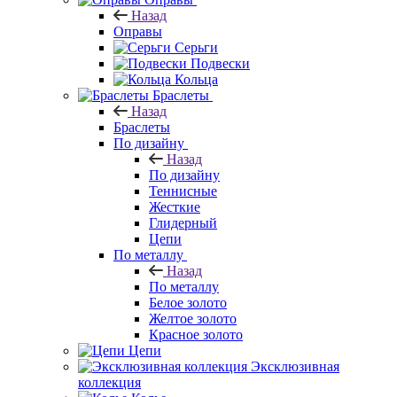
Назад
Оправы
Серьги
Подвески
Кольца
Браслеты
Назад
Браслеты
По дизайну
Назад
По дизайну
Теннисные
Жесткие
Глидерный
Цепи
По металлу
Назад
По металлу
Белое золото
Желтое золото
Красное золото
Цепи
Эксклюзивная
коллекция