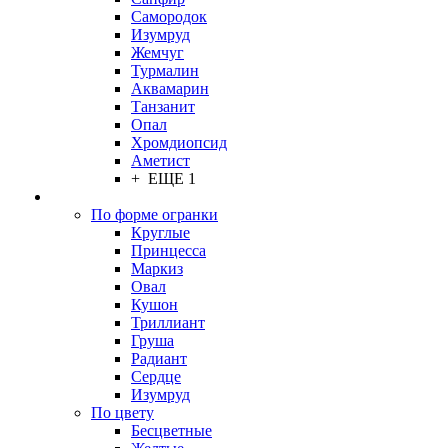
Самородок
Изумруд
Жемчуг
Турмалин
Аквамарин
Танзанит
Опал
Хромдиопсид
Аметист
+ ЕЩЕ 1
По форме огранки
Круглые
Принцесса
Маркиз
Овал
Кушон
Триллиант
Груша
Радиант
Сердце
Изумруд
По цвету
Бесцветные