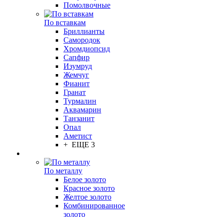
Помолвочные
По вставкам
Бриллианты
Самородок
Хромдиопсид
Сапфир
Изумруд
Жемчуг
Фианит
Гранат
Турмалин
Аквамарин
Танзанит
Опал
Аметист
+ ЕЩЕ 3
По металлу
Белое золото
Красное золото
Желтое золото
Комбинированное
золото