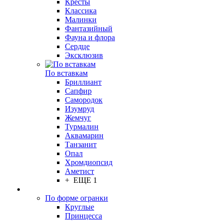
Кресты
Классика
Малинки
Фантазийный
Фауна и флора
Сердце
Эксклюзив
По вставкам
Бриллиант
Сапфир
Самородок
Изумруд
Жемчуг
Турмалин
Аквамарин
Танзанит
Опал
Хромдиопсид
Аметист
+ ЕЩЕ 1
По форме огранки
Круглые
Принцесса