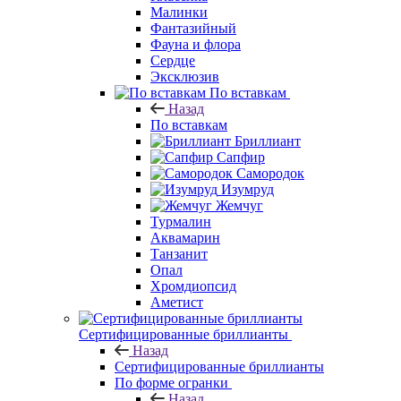
Малинки
Фантазийный
Фауна и флора
Сердце
Эксклюзив
По вставкам
Назад
По вставкам
Бриллиант
Сапфир
Самородок
Изумруд
Жемчуг
Турмалин
Аквамарин
Танзанит
Опал
Хромдиопсид
Аметист
Сертифицированные бриллианты
Назад
Сертифицированные бриллианты
По форме огранки
Назад