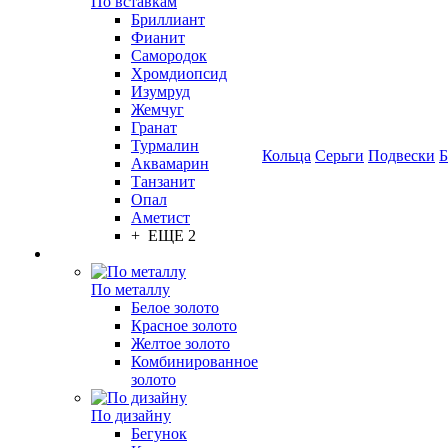
По вставкам
Бриллиант
Фианит
Самородок
Хромдиопсид
Изумруд
Жемчуг
Гранат
Турмалин
Кольца
Серьги
Подвески
Б
Аквамарин
Танзанит
Опал
Аметист
+ ЕЩЕ 2
По металлу
Белое золото
Красное золото
Желтое золото
Комбинированное
золото
По дизайну
Бегунок