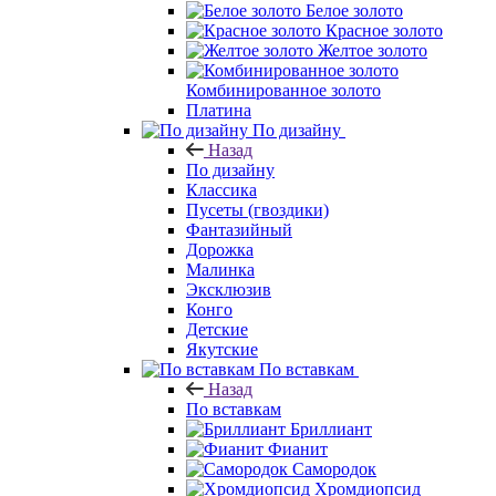
Белое золото
Красное золото
Желтое золото
Комбинированное золото
Платина
По дизайну
Назад
По дизайну
Классика
Пусеты (гвоздики)
Фантазийный
Дорожка
Малинка
Эксклюзив
Конго
Детские
Якутские
По вставкам
Назад
По вставкам
Бриллиант
Фианит
Самородок
Хромдиопсид