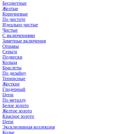
Бесцветные
Желтые
Коричневые
По чистоте
Идеально чистые
Чистые
С включениями
Заметные включения
Оправы
Серьги
Подвески
Кольца
Браслеты
По дизайну
Теннисные
Жесткие
Глидерный
Цепи
По металлу
Белое золото
Желтое золото
Красное золото
Цепи
Эксклюзивная коллекция
Колье