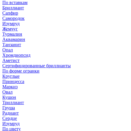
По вставкам
Бриллиант
Сапфир
Самородок
Изумруд
Жемчуг
Турмалин
Аквамарин
Танзанит
Опал
Хромдиопсид
Аметист
Сертифицированные бриллианты
По форме огранки
Круглые
Принцесса
Маркиз
Овал
Кушон
Триллиант
Груша
Радиант
Сердце
Изумруд
По цвету