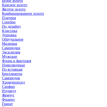
Белое золото
Красное золото
Желтое золото
Комбинированное золото
Платина
Серебро
По дизайну
Классика
Дорожка
Обручальное
Малинки
Самородки
Эксклюзив
Мужские
Флора и фантазия
Помолвочные
По вставкам
Бриллианты
Самородок
Хромдиопсид
Сапфир
Изумруд
Жемчуг
Фианит
Гранат