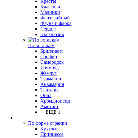
Кресты
Классика
Малинки
Фантазийный
Фауна и флора
Сердце
Эксклюзив
По вставкам
Бриллиант
Сапфир
Самородок
Изумруд
Жемчуг
Турмалин
Аквамарин
Танзанит
Опал
Хромдиопсид
Аметист
+ ЕЩЕ 1
По форме огранки
Круглые
Принцесса