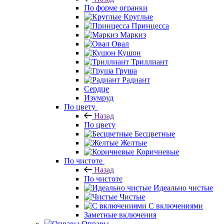
По форме огранки
Круглые
Принцесса
Маркиз
Овал
Кушон
Триллиант
Груша
Радиант
Сердце
Изумруд
По цвету
Назад
По цвету
Бесцветные
Желтые
Коричневые
По чистоте
Назад
По чистоте
Идеально чистые
Чистые
С включениями
Заметные включения
Оправы