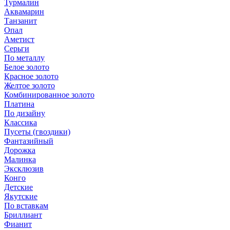
Турмалин
Аквамарин
Танзанит
Опал
Аметист
Серьги
По металлу
Белое золото
Красное золото
Желтое золото
Комбинированное золото
Платина
По дизайну
Классика
Пусеты (гвоздики)
Фантазийный
Дорожка
Малинка
Эксклюзив
Конго
Детские
Якутские
По вставкам
Бриллиант
Фианит