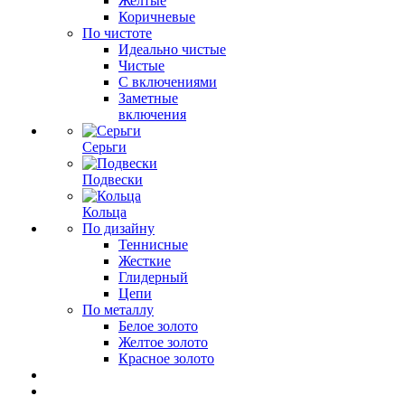
Желтые
Коричневые
По чистоте
Идеально чистые
Чистые
С включениями
Заметные
включения
Серьги
Подвески
Кольца
По дизайну
Теннисные
Жесткие
Глидерный
Цепи
По металлу
Белое золото
Желтое золото
Красное золото