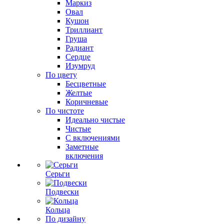
Маркиз
Овал
Кушон
Триллиант
Груша
Радиант
Сердце
Изумруд
По цвету
Бесцветные
Желтые
Коричневые
По чистоте
Идеально чистые
Чистые
С включениями
Заметные
включения
Серьги
Подвески
Кольца
По дизайну