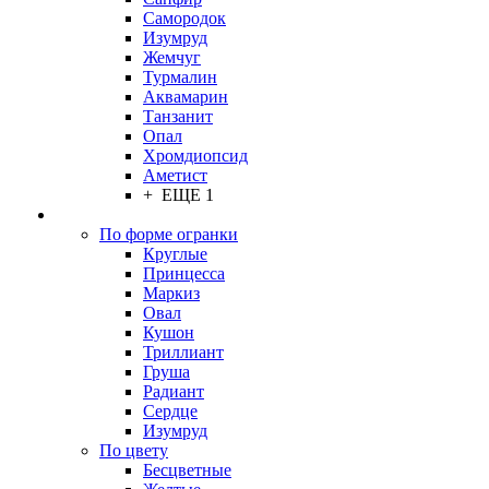
Самородок
Изумруд
Жемчуг
Турмалин
Аквамарин
Танзанит
Опал
Хромдиопсид
Аметист
+ ЕЩЕ 1
По форме огранки
Круглые
Принцесса
Маркиз
Овал
Кушон
Триллиант
Груша
Радиант
Сердце
Изумруд
По цвету
Бесцветные