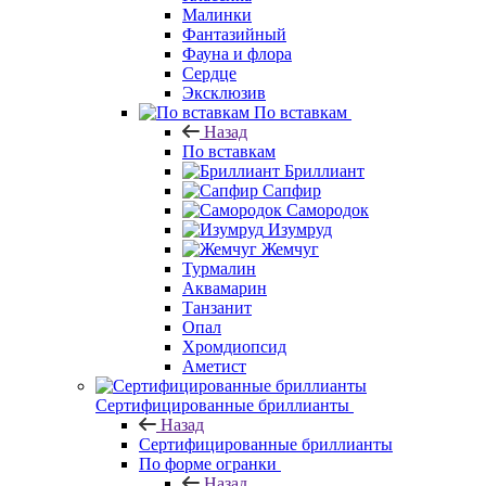
Малинки
Фантазийный
Фауна и флора
Сердце
Эксклюзив
По вставкам
Назад
По вставкам
Бриллиант
Сапфир
Самородок
Изумруд
Жемчуг
Турмалин
Аквамарин
Танзанит
Опал
Хромдиопсид
Аметист
Сертифицированные бриллианты
Назад
Сертифицированные бриллианты
По форме огранки
Назад