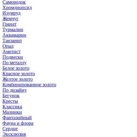
Самородок
Хромдиопсид
Изумруд
Жемчуг
Гранат
Турмалин
Аквамарин
Танзанит
Опал
Аметист
Подвески
По металлу
Белое золото
Красное золото
Желтое золото
Комбинированное золото
По дизайну
Бегунок
Кресты
Классика
Малинки
Фантазийный
Фауна и флора
Сердце
Эксклюзив