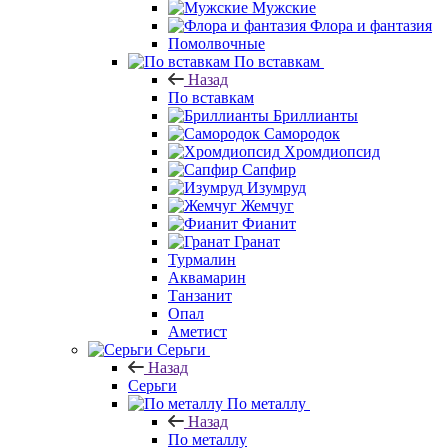
Мужские
Флора и фантазия
Помолвочные
По вставкам
Назад
По вставкам
Бриллианты
Самородок
Хромдиопсид
Сапфир
Изумруд
Жемчуг
Фианит
Гранат
Турмалин
Аквамарин
Танзанит
Опал
Аметист
Серьги
Назад
Серьги
По металлу
Назад
По металлу