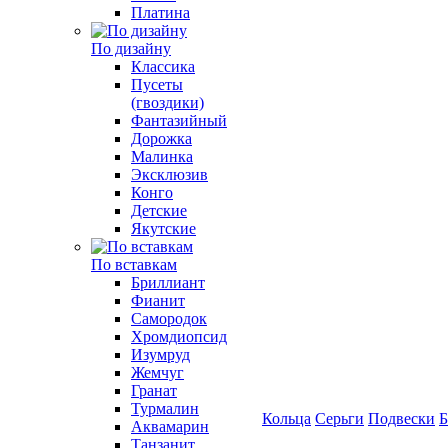
Платина
По дизайну
Классика
Пусеты
(гвоздики)
Фантазийный
Дорожка
Малинка
Эксклюзив
Конго
Детские
Якутские
По вставкам
Бриллиант
Фианит
Самородок
Хромдиопсид
Изумруд
Жемчуг
Гранат
Турмалин
Кольца
Серьги
Подвески
Б
Аквамарин
Танзанит