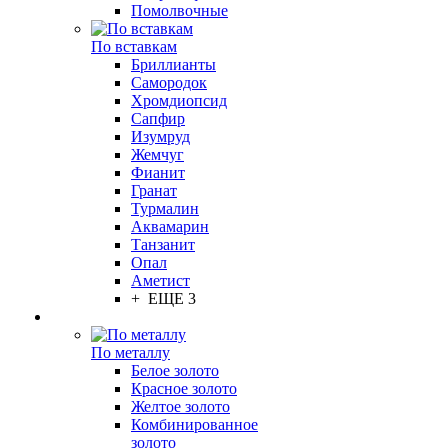
Помолвочные
По вставкам
Бриллианты
Самородок
Хромдиопсид
Сапфир
Изумруд
Жемчуг
Фианит
Гранат
Турмалин
Аквамарин
Танзанит
Опал
Аметист
+ ЕЩЕ 3
По металлу
Белое золото
Красное золото
Желтое золото
Комбинированное
золото