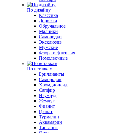
По дизайну
Классика
Дорожка
Обручальное
Малинки
Самородки
Эксклюзив
Мужские
Флора и фантазия
Помолвочные
По вставкам
Бриллианты
Самородок
Хромдиопсид
Сапфир
Изумруд
Жемчуг
Фианит
Гранат
Турмалин
Аквамарин
Танзанит
Опал