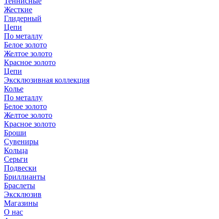
Теннисные
Жесткие
Глидерный
Цепи
По металлу
Белое золото
Желтое золото
Красное золото
Цепи
Эксклюзивная коллекция
Колье
По металлу
Белое золото
Желтое золото
Красное золото
Броши
Сувениры
Кольца
Серьги
Подвески
Бриллианты
Браслеты
Эксклюзив
Магазины
О нас