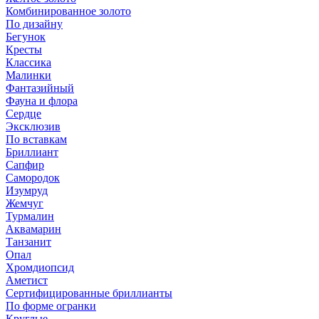
Комбинированное золото
По дизайну
Бегунок
Кресты
Классика
Малинки
Фантазийный
Фауна и флора
Сердце
Эксклюзив
По вставкам
Бриллиант
Сапфир
Самородок
Изумруд
Жемчуг
Турмалин
Аквамарин
Танзанит
Опал
Хромдиопсид
Аметист
Сертифицированные бриллианты
По форме огранки
Круглые