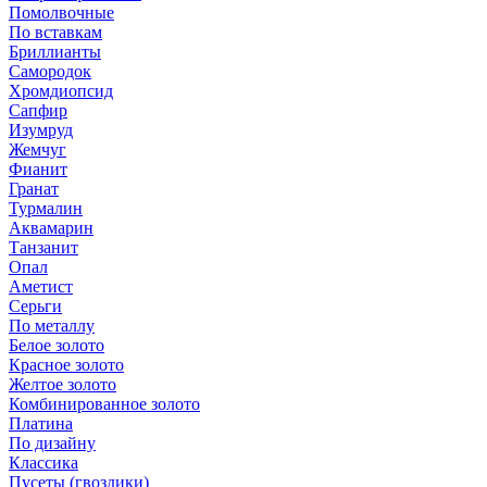
Помолвочные
По вставкам
Бриллианты
Самородок
Хромдиопсид
Сапфир
Изумруд
Жемчуг
Фианит
Гранат
Турмалин
Аквамарин
Танзанит
Опал
Аметист
Серьги
По металлу
Белое золото
Красное золото
Желтое золото
Комбинированное золото
Платина
По дизайну
Классика
Пусеты (гвоздики)