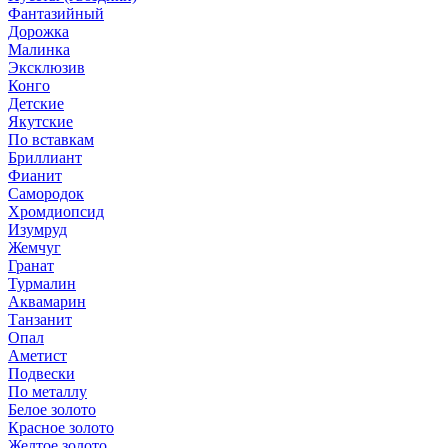
Фантазийный
Дорожка
Малинка
Эксклюзив
Конго
Детские
Якутские
По вставкам
Бриллиант
Фианит
Самородок
Хромдиопсид
Изумруд
Жемчуг
Гранат
Турмалин
Аквамарин
Танзанит
Опал
Аметист
Подвески
По металлу
Белое золото
Красное золото
Желтое золото