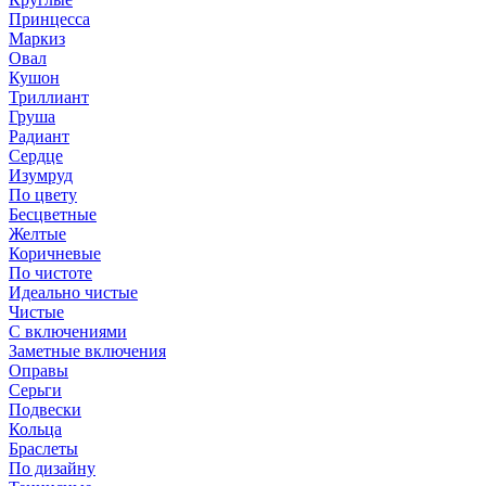
Принцесса
Маркиз
Овал
Кушон
Триллиант
Груша
Радиант
Сердце
Изумруд
По цвету
Бесцветные
Желтые
Коричневые
По чистоте
Идеально чистые
Чистые
С включениями
Заметные включения
Оправы
Серьги
Подвески
Кольца
Браслеты
По дизайну