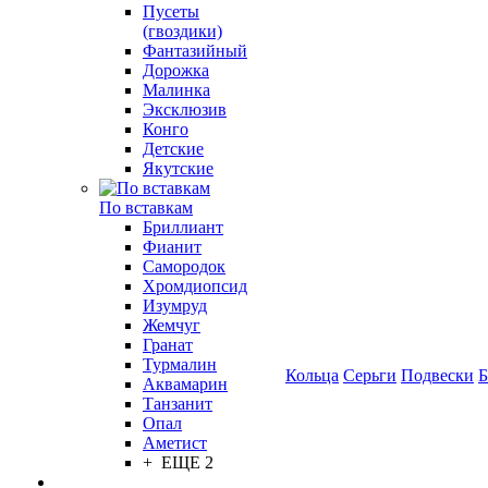
Пусеты
(гвоздики)
Фантазийный
Дорожка
Малинка
Эксклюзив
Конго
Детские
Якутские
По вставкам
Бриллиант
Фианит
Самородок
Хромдиопсид
Изумруд
Жемчуг
Гранат
Турмалин
Кольца
Серьги
Подвески
Б
Аквамарин
Танзанит
Опал
Аметист
+ ЕЩЕ 2