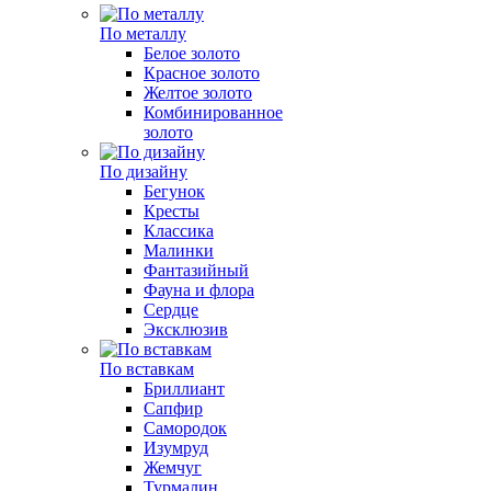
По металлу
Белое золото
Красное золото
Желтое золото
Комбинированное
золото
По дизайну
Бегунок
Кресты
Классика
Малинки
Фантазийный
Фауна и флора
Сердце
Эксклюзив
По вставкам
Бриллиант
Сапфир
Самородок
Изумруд
Жемчуг
Турмалин