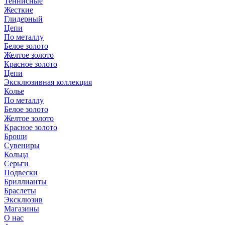
Теннисные
Жесткие
Глидерный
Цепи
По металлу
Белое золото
Желтое золото
Красное золото
Цепи
Эксклюзивная коллекция
Колье
По металлу
Белое золото
Желтое золото
Красное золото
Броши
Сувениры
Кольца
Серьги
Подвески
Бриллианты
Браслеты
Эксклюзив
Магазины
О нас