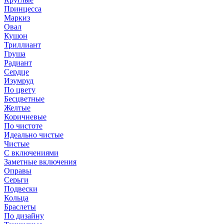
Принцесса
Маркиз
Овал
Кушон
Триллиант
Груша
Радиант
Сердце
Изумруд
По цвету
Бесцветные
Желтые
Коричневые
По чистоте
Идеально чистые
Чистые
С включениями
Заметные включения
Оправы
Серьги
Подвески
Кольца
Браслеты
По дизайну