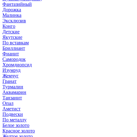
Фантазийный
Дорожка
Малинка
Эксклюзив
Конго
Детские
Якутские
По вставкам
Бриллиант
Фианит
Самородок
Хромдиопсид
Изумруд
Жемчуг
Гранат
Турмалин
Аквамарин
Танзанит
Опал
Аметист
Подвески
По металлу
Белое золото
Красное золото
Желтое золото