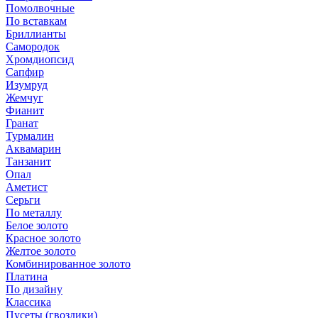
Помолвочные
По вставкам
Бриллианты
Самородок
Хромдиопсид
Сапфир
Изумруд
Жемчуг
Фианит
Гранат
Турмалин
Аквамарин
Танзанит
Опал
Аметист
Серьги
По металлу
Белое золото
Красное золото
Желтое золото
Комбинированное золото
Платина
По дизайну
Классика
Пусеты (гвоздики)