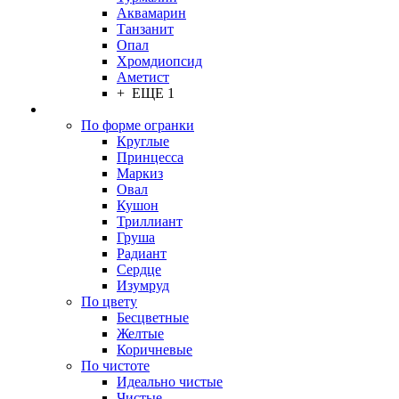
Аквамарин
Танзанит
Опал
Хромдиопсид
Аметист
+ ЕЩЕ 1
По форме огранки
Круглые
Принцесса
Маркиз
Овал
Кушон
Триллиант
Груша
Радиант
Сердце
Изумруд
По цвету
Бесцветные
Желтые
Коричневые
По чистоте
Идеально чистые
Чистые