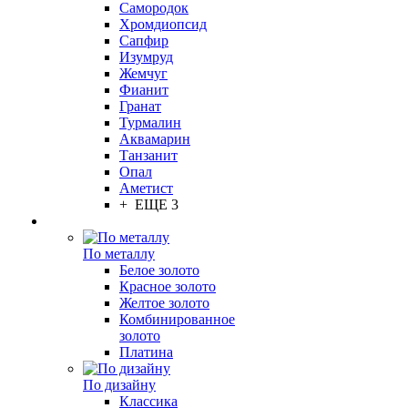
Самородок
Хромдиопсид
Сапфир
Изумруд
Жемчуг
Фианит
Гранат
Турмалин
Аквамарин
Танзанит
Опал
Аметист
+ ЕЩЕ 3
По металлу
Белое золото
Красное золото
Желтое золото
Комбинированное
золото
Платина
По дизайну
Классика