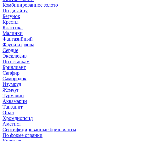
Комбинированное золото
По дизайну
Бегунок
Кресты
Классика
Малинки
Фантазийный
Фауна и флора
Сердце
Эксклюзив
По вставкам
Бриллиант
Сапфир
Самородок
Изумруд
Жемчуг
Турмалин
Аквамарин
Танзанит
Опал
Хромдиопсид
Аметист
Сертифицированные бриллианты
По форме огранки
Круглые