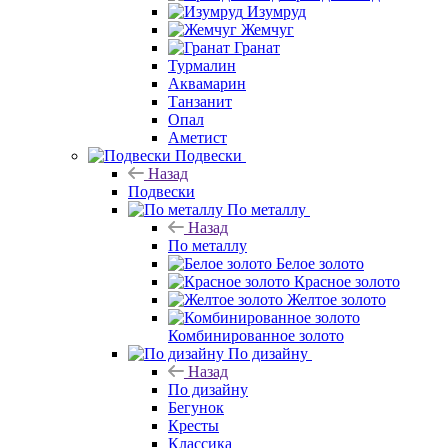
Изумруд
Жемчуг
Гранат
Турмалин
Аквамарин
Танзанит
Опал
Аметист
Подвески
Назад
Подвески
По металлу
Назад
По металлу
Белое золото
Красное золото
Желтое золото
Комбинированное золото
По дизайну
Назад
По дизайну
Бегунок
Кресты
Классика