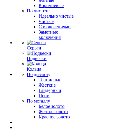
Желтые
Коричневые
По чистоте
Идеально чистые
Чистые
С включениями
Заметные
включения
Серьги
Подвески
Кольца
По дизайну
Теннисные
Жесткие
Глидерный
Цепи
По металлу
Белое золото
Желтое золото
Красное золото