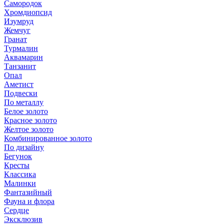
Самородок
Хромдиопсид
Изумруд
Жемчуг
Гранат
Турмалин
Аквамарин
Танзанит
Опал
Аметист
Подвески
По металлу
Белое золото
Красное золото
Желтое золото
Комбинированное золото
По дизайну
Бегунок
Кресты
Классика
Малинки
Фантазийный
Фауна и флора
Сердце
Эксклюзив