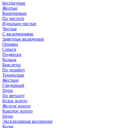
Бесцветные
Желтые
Коричневые
По чистоте
Идеально чистые
Чистые
С включениями
Заметные включения
Оправы
Серьги
Подвески
Кольца
Браслеты
По дизайну
Теннисные
Жесткие
Глидерный
Цепи
По металлу
Белое золото
Желтое золото
Красное золото
Цепи
Эксклюзивная коллекция
Колье