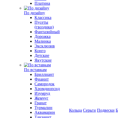
Платина
По дизайну
Классика
Пусеты
(гвоздики)
Фантазийный
Дорожка
Малинка
Эксклюзив
Конго
Детские
Якутские
По вставкам
Бриллиант
Фианит
Самородок
Хромдиопсид
Изумруд
Жемчуг
Гранат
Турмалин
Кольца
Серьги
Подвески
Б
Аквамарин
Танзанит