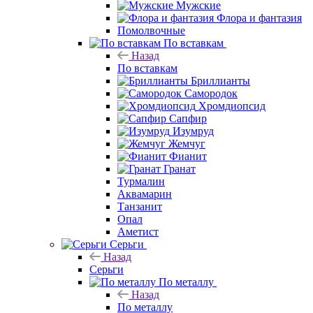
Мужские
Флора и фантазия
Помолвочные
По вставкам
Назад
По вставкам
Бриллианты
Самородок
Хромдиопсид
Сапфир
Изумруд
Жемчуг
Фианит
Гранат
Турмалин
Аквамарин
Танзанит
Опал
Аметист
Серьги
Назад
Серьги
По металлу
Назад
По металлу