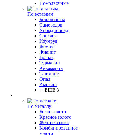
Помолвочные
По вставкам
Бриллианты
Самородок
Хромдиопсид
Сапфир
Изумруд
Жемчуг
Фианит
Гранат
Турмалин
Аквамарин
Танзанит
Опал
Аметист
+ ЕЩЕ 3
По металлу
Белое золото
Красное золото
Желтое золото
Комбинированное
золото