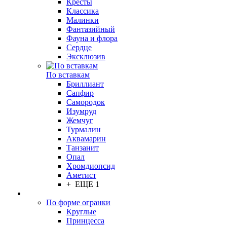
Кресты
Классика
Малинки
Фантазийный
Фауна и флора
Сердце
Эксклюзив
По вставкам
Бриллиант
Сапфир
Самородок
Изумруд
Жемчуг
Турмалин
Аквамарин
Танзанит
Опал
Хромдиопсид
Аметист
+ ЕЩЕ 1
По форме огранки
Круглые
Принцесса