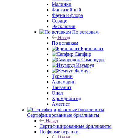
Малинки
Фантазийный
Фауна и флора
Сердце
Эксклюзив
По вставкам
Назад
По вставкам
Бриллиант
Сапфир
Самородок
Изумруд
Жемчуг
Турмалин
Аквамарин
Танзанит
Опал
Хромдиопсид
Аметист
Сертифицированные бриллианты
Назад
Сертифицированные бриллианты
По форме огранки
Назад