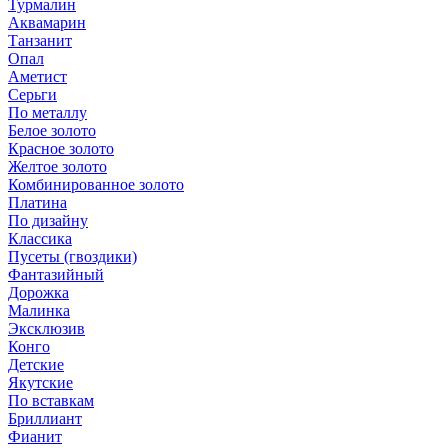
Турмалин
Аквамарин
Танзанит
Опал
Аметист
Серьги
По металлу
Белое золото
Красное золото
Желтое золото
Комбинированное золото
Платина
По дизайну
Классика
Пусеты (гвоздики)
Фантазийный
Дорожка
Малинка
Эксклюзив
Конго
Детские
Якутские
По вставкам
Бриллиант
Фианит