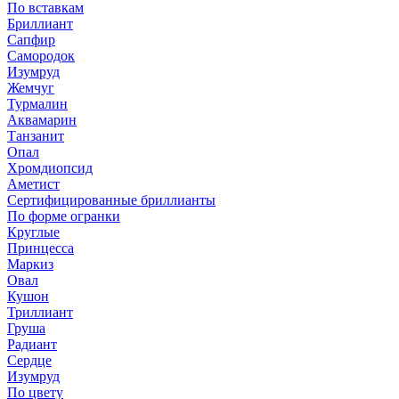
По вставкам
Бриллиант
Сапфир
Самородок
Изумруд
Жемчуг
Турмалин
Аквамарин
Танзанит
Опал
Хромдиопсид
Аметист
Сертифицированные бриллианты
По форме огранки
Круглые
Принцесса
Маркиз
Овал
Кушон
Триллиант
Груша
Радиант
Сердце
Изумруд
По цвету