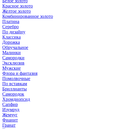
Белое золото
Красное золото
Желтое золото
Комбинированное золото
Платина
Серебро
По дизайну
Классика
Дорожка
Обручальное
Малинки
Самородки
Эксклюзив
Мужские
Флора и фантазия
Помолвочные
По вставкам
Бриллианты
Самородок
Хромдиопсид
Сапфир
Изумруд
Жемчуг
Фианит
Гранат