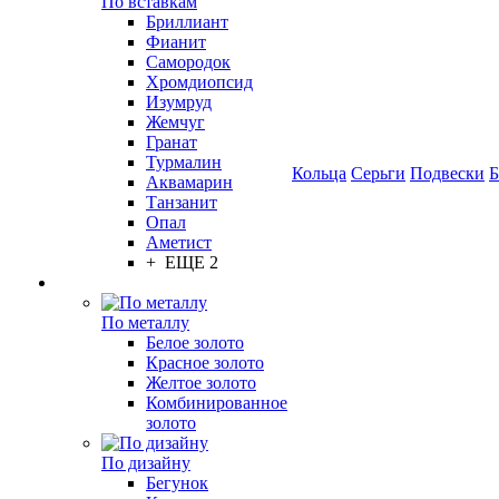
По вставкам
Бриллиант
Фианит
Самородок
Хромдиопсид
Изумруд
Жемчуг
Гранат
Турмалин
Кольца
Серьги
Подвески
Б
Аквамарин
Танзанит
Опал
Аметист
+ ЕЩЕ 2
По металлу
Белое золото
Красное золото
Желтое золото
Комбинированное
золото
По дизайну
Бегунок