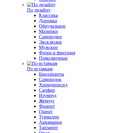
По дизайну
Классика
Дорожка
Обручальное
Малинки
Самородки
Эксклюзив
Мужские
Флора и фантазия
Помолвочные
По вставкам
Бриллианты
Самородок
Хромдиопсид
Сапфир
Изумруд
Жемчуг
Фианит
Гранат
Турмалин
Аквамарин
Танзанит
Опал