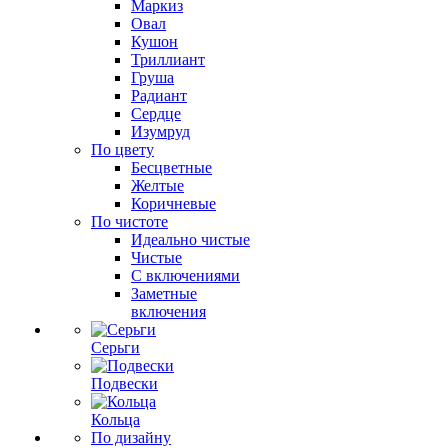
Маркиз
Овал
Кушон
Триллиант
Груша
Радиант
Сердце
Изумруд
По цвету
Бесцветные
Желтые
Коричневые
По чистоте
Идеально чистые
Чистые
С включениями
Заметные
включения
Серьги
Подвески
Кольца
По дизайну