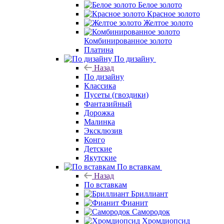
Белое золото
Красное золото
Желтое золото
Комбинированное золото
Платина
По дизайну
Назад
По дизайну
Классика
Пусеты (гвоздики)
Фантазийный
Дорожка
Малинка
Эксклюзив
Конго
Детские
Якутские
По вставкам
Назад
По вставкам
Бриллиант
Фианит
Самородок
Хромдиопсид