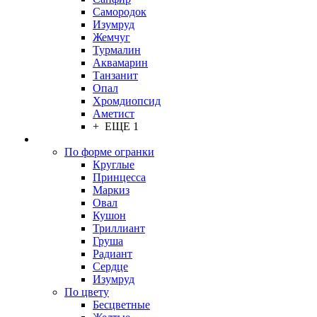
Самородок
Изумруд
Жемчуг
Турмалин
Аквамарин
Танзанит
Опал
Хромдиопсид
Аметист
+ ЕЩЕ 1
По форме огранки
Круглые
Принцесса
Маркиз
Овал
Кушон
Триллиант
Груша
Радиант
Сердце
Изумруд
По цвету
Бесцветные