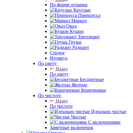
По форме огранки
Круглые
Принцесса
Маркиз
Овал
Кушон
Триллиант
Груша
Радиант
Сердце
Изумруд
По цвету
Назад
По цвету
Бесцветные
Желтые
Коричневые
По чистоте
Назад
По чистоте
Идеально чистые
Чистые
С включениями
Заметные включения
Оправы