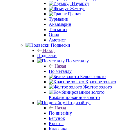
Изумруд
Жемчуг
Гранат
Турмалин
Аквамарин
Танзанит
Опал
Аметист
Подвески
Назад
Подвески
По металлу
Назад
По металлу
Белое золото
Красное золото
Желтое золото
Комбинированное золото
По дизайну
Назад
По дизайну
Бегунок
Кресты
Классика