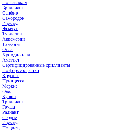
По вставкам
Бриллиант
Сапфир
Самородок
Изумруд
Жемчуг
Турмалин
Аквамарин
Танзанит
Опал
Хромдиопсид
Аметист
Сертифицированные бриллианты
По форме огранки
Круглые
Принцесса
Маркиз
Овал
Кушон
Триллиант
Груша
Радиант
Сердце
Изумруд
По цвету