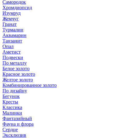
Самородок
Хромдиопсид
Изумруд
Жемчуг
Гранат
Турмалин
Аквамарин
Танзанит
Опал
Аметист
Подвески
По металлу
Белое золото
Красное золото
Желтое золото
Комбинированное золото
По дизайну
Бегунок
Кресты
Классика
Малинки
Фантазийный
Фауна и флора
Сердце
Эксклюзив