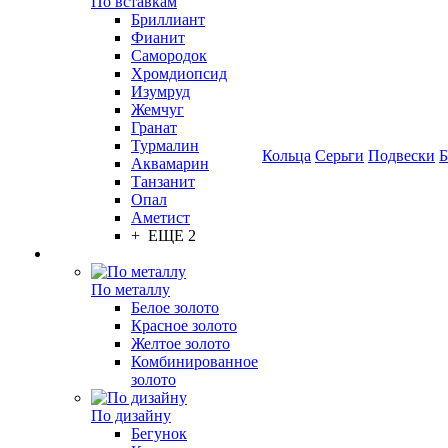
По вставкам
Бриллиант
Фианит
Самородок
Хромдиопсид
Изумруд
Жемчуг
Гранат
Турмалин
Кольца
Серьги
Подвески
Б
Аквамарин
Танзанит
Опал
Аметист
+ ЕЩЕ 2
По металлу
Белое золото
Красное золото
Желтое золото
Комбинированное
золото
По дизайну
Бегунок