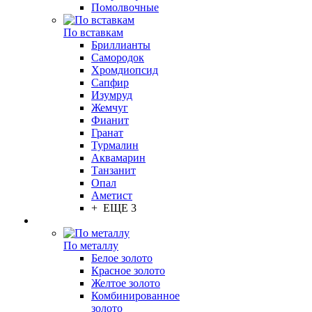
Помолвочные
По вставкам
Бриллианты
Самородок
Хромдиопсид
Сапфир
Изумруд
Жемчуг
Фианит
Гранат
Турмалин
Аквамарин
Танзанит
Опал
Аметист
+ ЕЩЕ 3
По металлу
Белое золото
Красное золото
Желтое золото
Комбинированное
золото