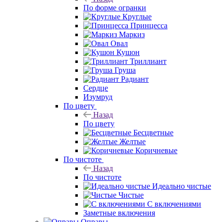
По форме огранки
Круглые
Принцесса
Маркиз
Овал
Кушон
Триллиант
Груша
Радиант
Сердце
Изумруд
По цвету
Назад
По цвету
Бесцветные
Желтые
Коричневые
По чистоте
Назад
По чистоте
Идеально чистые
Чистые
С включениями
Заметные включения
Оправы