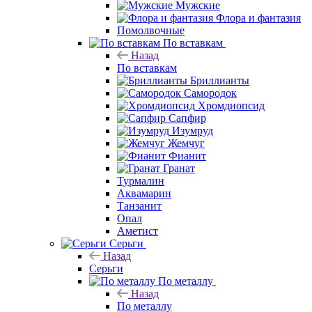
Мужские
Флора и фантазия
Помолвочные
По вставкам
Назад
По вставкам
Бриллианты
Самородок
Хромдиопсид
Сапфир
Изумруд
Жемчуг
Фианит
Гранат
Турмалин
Аквамарин
Танзанит
Опал
Аметист
Серьги
Назад
Серьги
По металлу
Назад
По металлу