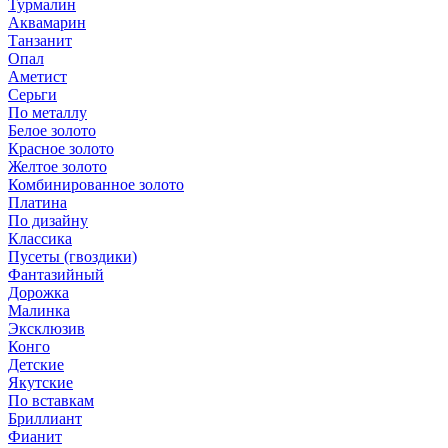
Турмалин
Аквамарин
Танзанит
Опал
Аметист
Серьги
По металлу
Белое золото
Красное золото
Желтое золото
Комбинированное золото
Платина
По дизайну
Классика
Пусеты (гвоздики)
Фантазийный
Дорожка
Малинка
Эксклюзив
Конго
Детские
Якутские
По вставкам
Бриллиант
Фианит