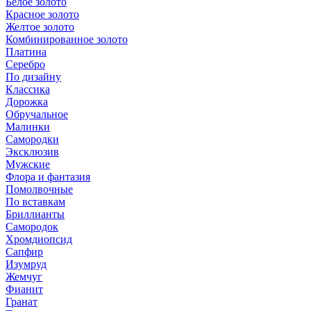
Белое золото
Красное золото
Желтое золото
Комбинированное золото
Платина
Серебро
По дизайну
Классика
Дорожка
Обручальное
Малинки
Самородки
Эксклюзив
Мужские
Флора и фантазия
Помолвочные
По вставкам
Бриллианты
Самородок
Хромдиопсид
Сапфир
Изумруд
Жемчуг
Фианит
Гранат