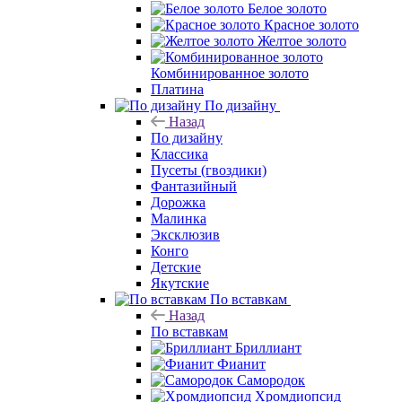
Белое золото
Красное золото
Желтое золото
Комбинированное золото
Платина
По дизайну
Назад
По дизайну
Классика
Пусеты (гвоздики)
Фантазийный
Дорожка
Малинка
Эксклюзив
Конго
Детские
Якутские
По вставкам
Назад
По вставкам
Бриллиант
Фианит
Самородок
Хромдиопсид