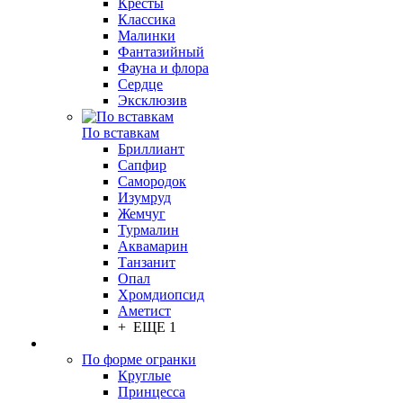
Кресты
Классика
Малинки
Фантазийный
Фауна и флора
Сердце
Эксклюзив
По вставкам
Бриллиант
Сапфир
Самородок
Изумруд
Жемчуг
Турмалин
Аквамарин
Танзанит
Опал
Хромдиопсид
Аметист
+ ЕЩЕ 1
По форме огранки
Круглые
Принцесса