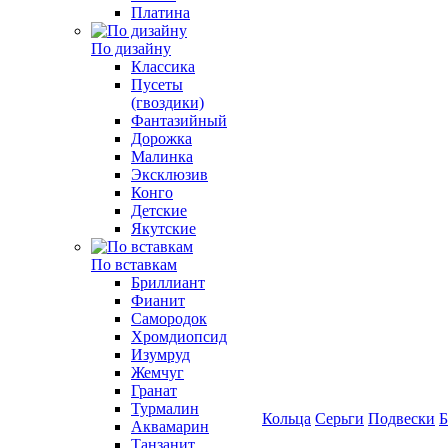
Платина
По дизайну
Классика
Пусеты
(гвоздики)
Фантазийный
Дорожка
Малинка
Эксклюзив
Конго
Детские
Якутские
По вставкам
Бриллиант
Фианит
Самородок
Хромдиопсид
Изумруд
Жемчуг
Гранат
Турмалин
Кольца
Серьги
Подвески
Б
Аквамарин
Танзанит