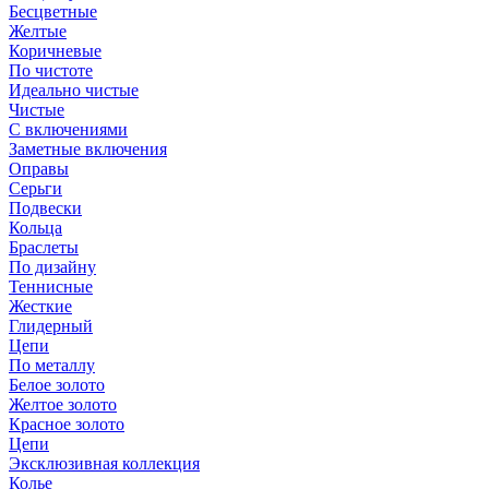
Бесцветные
Желтые
Коричневые
По чистоте
Идеально чистые
Чистые
С включениями
Заметные включения
Оправы
Серьги
Подвески
Кольца
Браслеты
По дизайну
Теннисные
Жесткие
Глидерный
Цепи
По металлу
Белое золото
Желтое золото
Красное золото
Цепи
Эксклюзивная коллекция
Колье