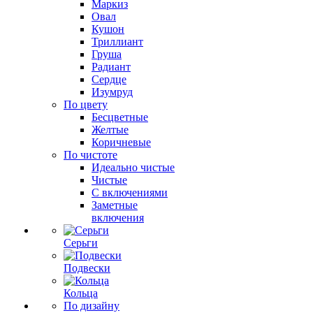
Маркиз
Овал
Кушон
Триллиант
Груша
Радиант
Сердце
Изумруд
По цвету
Бесцветные
Желтые
Коричневые
По чистоте
Идеально чистые
Чистые
С включениями
Заметные
включения
Серьги
Подвески
Кольца
По дизайну