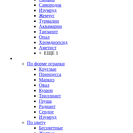
Самородок
Изумруд
Жемчуг
Турмалин
Аквамарин
Танзанит
Опал
Хромдиопсид
Аметист
+ ЕЩЕ 1
По форме огранки
Круглые
Принцесса
Маркиз
Овал
Кушон
Триллиант
Груша
Радиант
Сердце
Изумруд
По цвету
Бесцветные