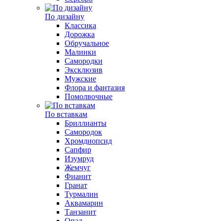
По дизайну
Классика
Дорожка
Обручальное
Малинки
Самородки
Эксклюзив
Мужские
Флора и фантазия
Помолвочные
По вставкам
Бриллианты
Самородок
Хромдиопсид
Сапфир
Изумруд
Жемчуг
Фианит
Гранат
Турмалин
Аквамарин
Танзанит
Опал