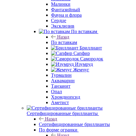
Малинки
Фантазийный
Фауна и флора
Сердце
Эксклюзив
По вставкам
Назад
По вставкам
Бриллиант
Сапфир
Самородок
Изумруд
Жемчуг
Турмалин
Аквамарин
Танзанит
Опал
Хромдиопсид
Аметист
Сертифицированные бриллианты
Назад
Сертифицированные бриллианты
По форме огранки
Назад