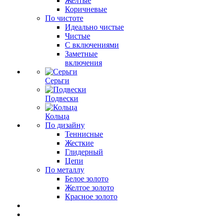
Желтые
Коричневые
По чистоте
Идеально чистые
Чистые
С включениями
Заметные
включения
Серьги
Подвески
Кольца
По дизайну
Теннисные
Жесткие
Глидерный
Цепи
По металлу
Белое золото
Желтое золото
Красное золото