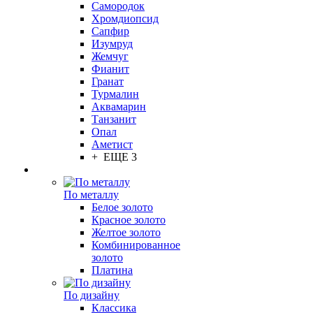
Самородок
Хромдиопсид
Сапфир
Изумруд
Жемчуг
Фианит
Гранат
Турмалин
Аквамарин
Танзанит
Опал
Аметист
+ ЕЩЕ 3
По металлу
Белое золото
Красное золото
Желтое золото
Комбинированное
золото
Платина
По дизайну
Классика