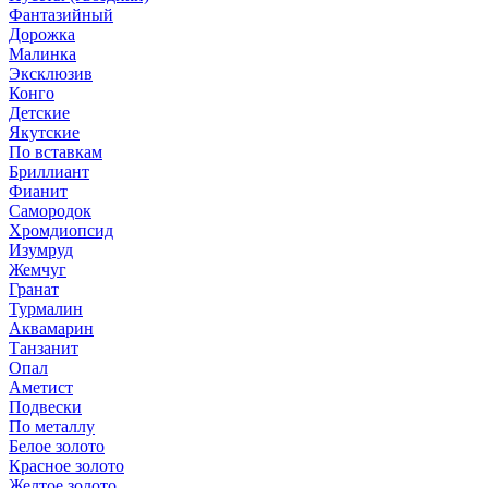
Фантазийный
Дорожка
Малинка
Эксклюзив
Конго
Детские
Якутские
По вставкам
Бриллиант
Фианит
Самородок
Хромдиопсид
Изумруд
Жемчуг
Гранат
Турмалин
Аквамарин
Танзанит
Опал
Аметист
Подвески
По металлу
Белое золото
Красное золото
Желтое золото