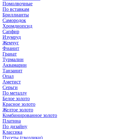
Помолвочные
По вставкам
Бриллианты
Самородок
Хромдиопсид
Сапфир
Изумруд
Жемчуг
Фианит
Гранат
Турмалин
Аквамарин
Танзанит
Опал
Аметист
Серьги
По металлу
Белое золото
Красное золото
Желтое золото
Комбинированное золото
Платина
По дизайну
Классика
Пусеты (гвоздики)