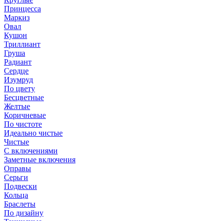
Принцесса
Маркиз
Овал
Кушон
Триллиант
Груша
Радиант
Сердце
Изумруд
По цвету
Бесцветные
Желтые
Коричневые
По чистоте
Идеально чистые
Чистые
С включениями
Заметные включения
Оправы
Серьги
Подвески
Кольца
Браслеты
По дизайну