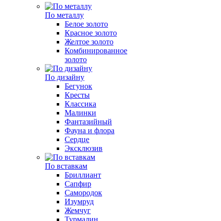
По металлу
Белое золото
Красное золото
Желтое золото
Комбинированное
золото
По дизайну
Бегунок
Кресты
Классика
Малинки
Фантазийный
Фауна и флора
Сердце
Эксклюзив
По вставкам
Бриллиант
Сапфир
Самородок
Изумруд
Жемчуг
Турмалин