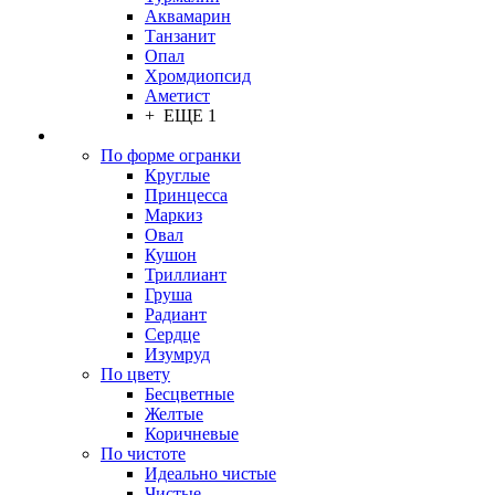
Аквамарин
Танзанит
Опал
Хромдиопсид
Аметист
+ ЕЩЕ 1
По форме огранки
Круглые
Принцесса
Маркиз
Овал
Кушон
Триллиант
Груша
Радиант
Сердце
Изумруд
По цвету
Бесцветные
Желтые
Коричневые
По чистоте
Идеально чистые
Чистые