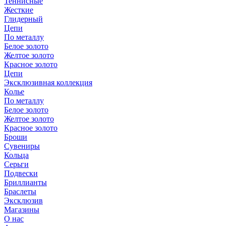
Теннисные
Жесткие
Глидерный
Цепи
По металлу
Белое золото
Желтое золото
Красное золото
Цепи
Эксклюзивная коллекция
Колье
По металлу
Белое золото
Желтое золото
Красное золото
Броши
Сувениры
Кольца
Серьги
Подвески
Бриллианты
Браслеты
Эксклюзив
Магазины
О нас