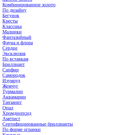
Комбинированное золото
По дизайну
Бегунок
Кресты
Классика
Малинки
Фантазийный
Фауна и флора
Сердце
Эксклюзив
По вставкам
Бриллиант
Сапфир
Самородок
Изумруд
Жемчуг
Турмалин
Аквамарин
Танзанит
Опал
Хромдиопсид
Аметист
Сертифицированные бриллианты
По форме огранки
Круглые