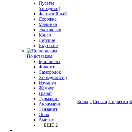
Пусеты
(гвоздики)
Фантазийный
Дорожка
Малинка
Эксклюзив
Конго
Детские
Якутские
По вставкам
Бриллиант
Фианит
Самородок
Хромдиопсид
Изумруд
Жемчуг
Гранат
Турмалин
Кольца
Серьги
Подвески
Б
Аквамарин
Танзанит
Опал
Аметист
+ ЕЩЕ 2