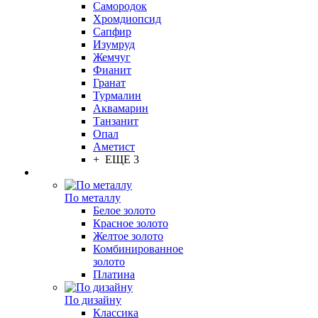
Самородок
Хромдиопсид
Сапфир
Изумруд
Жемчуг
Фианит
Гранат
Турмалин
Аквамарин
Танзанит
Опал
Аметист
+ ЕЩЕ 3
По металлу
Белое золото
Красное золото
Желтое золото
Комбинированное
золото
Платина
По дизайну
Классика