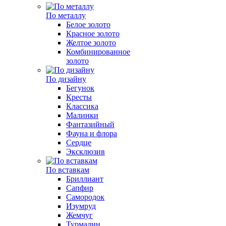
По металлу
Белое золото
Красное золото
Желтое золото
Комбинированное
золото
По дизайну
Бегунок
Кресты
Классика
Малинки
Фантазийный
Фауна и флора
Сердце
Эксклюзив
По вставкам
Бриллиант
Сапфир
Самородок
Изумруд
Жемчуг
Турмалин