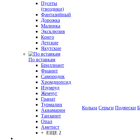
Пусеты
(гвоздики)
Фантазийный
Дорожка
Малинка
Эксклюзив
Конго
Детские
Якутские
По вставкам
Бриллиант
Фианит
Самородок
Хромдиопсид
Изумруд
Жемчуг
Гранат
Турмалин
Кольца
Серьги
Подвески
Б
Аквамарин
Танзанит
Опал
Аметист
+ ЕЩЕ 2