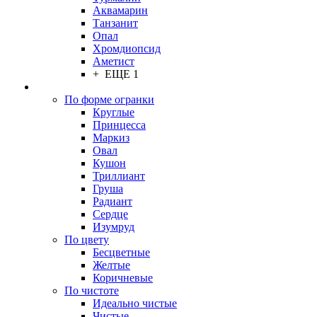
Аквамарин
Танзанит
Опал
Хромдиопсид
Аметист
+ ЕЩЕ 1
По форме огранки
Круглые
Принцесса
Маркиз
Овал
Кушон
Триллиант
Груша
Радиант
Сердце
Изумруд
По цвету
Бесцветные
Желтые
Коричневые
По чистоте
Идеально чистые
Чистые