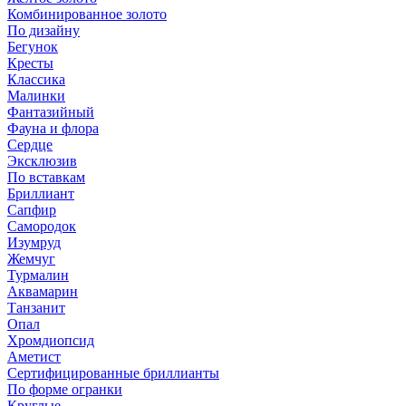
Комбинированное золото
По дизайну
Бегунок
Кресты
Классика
Малинки
Фантазийный
Фауна и флора
Сердце
Эксклюзив
По вставкам
Бриллиант
Сапфир
Самородок
Изумруд
Жемчуг
Турмалин
Аквамарин
Танзанит
Опал
Хромдиопсид
Аметист
Сертифицированные бриллианты
По форме огранки
Круглые