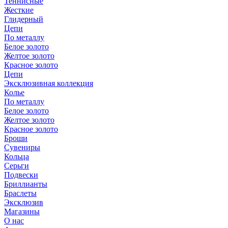
Теннисные
Жесткие
Глидерный
Цепи
По металлу
Белое золото
Желтое золото
Красное золото
Цепи
Эксклюзивная коллекция
Колье
По металлу
Белое золото
Желтое золото
Красное золото
Броши
Сувениры
Кольца
Серьги
Подвески
Бриллианты
Браслеты
Эксклюзив
Магазины
О нас