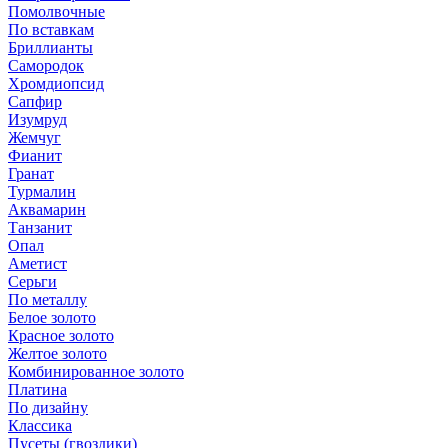
Помолвочные
По вставкам
Бриллианты
Самородок
Хромдиопсид
Сапфир
Изумруд
Жемчуг
Фианит
Гранат
Турмалин
Аквамарин
Танзанит
Опал
Аметист
Серьги
По металлу
Белое золото
Красное золото
Желтое золото
Комбинированное золото
Платина
По дизайну
Классика
Пусеты (гвоздики)