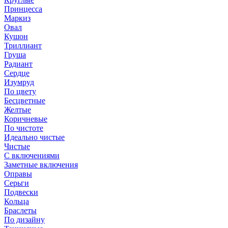
Принцесса
Маркиз
Овал
Кушон
Триллиант
Груша
Радиант
Сердце
Изумруд
По цвету
Бесцветные
Желтые
Коричневые
По чистоте
Идеально чистые
Чистые
С включениями
Заметные включения
Оправы
Серьги
Подвески
Кольца
Браслеты
По дизайну