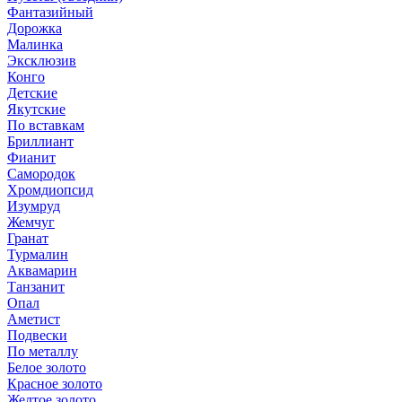
Фантазийный
Дорожка
Малинка
Эксклюзив
Конго
Детские
Якутские
По вставкам
Бриллиант
Фианит
Самородок
Хромдиопсид
Изумруд
Жемчуг
Гранат
Турмалин
Аквамарин
Танзанит
Опал
Аметист
Подвески
По металлу
Белое золото
Красное золото
Желтое золото