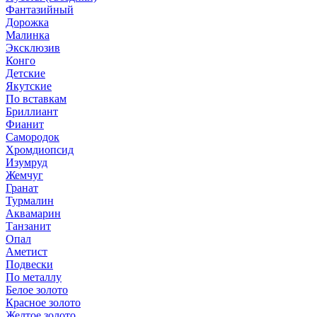
Фантазийный
Дорожка
Малинка
Эксклюзив
Конго
Детские
Якутские
По вставкам
Бриллиант
Фианит
Самородок
Хромдиопсид
Изумруд
Жемчуг
Гранат
Турмалин
Аквамарин
Танзанит
Опал
Аметист
Подвески
По металлу
Белое золото
Красное золото
Желтое золото