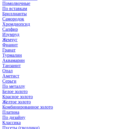
Помолвочные
По вставкам
Бриллианты
Самородок
Хромдиопсид
Сапфир
Изумруд
Жемчуг
Фианит
Гранат
Турмалин
Аквамарин
Танзанит
Опал
Аметист
Серьги
По металлу
Белое золото
Красное золото
Желтое золото
Комбинированное золото
Платина
По дизайну
Классика
Пусеты (гвоздики)