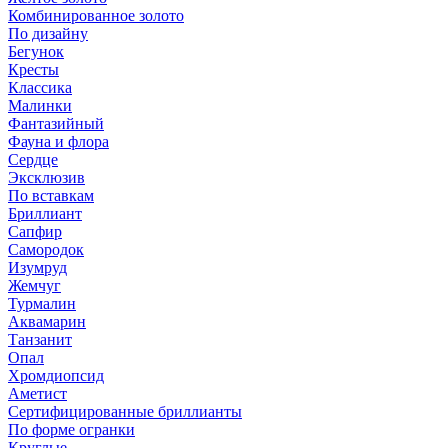
Комбинированное золото
По дизайну
Бегунок
Кресты
Классика
Малинки
Фантазийный
Фауна и флора
Сердце
Эксклюзив
По вставкам
Бриллиант
Сапфир
Самородок
Изумруд
Жемчуг
Турмалин
Аквамарин
Танзанит
Опал
Хромдиопсид
Аметист
Сертифицированные бриллианты
По форме огранки
Круглые