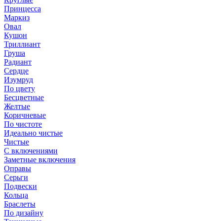
Принцесса
Маркиз
Овал
Кушон
Триллиант
Груша
Радиант
Сердце
Изумруд
По цвету
Бесцветные
Желтые
Коричневые
По чистоте
Идеально чистые
Чистые
С включениями
Заметные включения
Оправы
Серьги
Подвески
Кольца
Браслеты
По дизайну