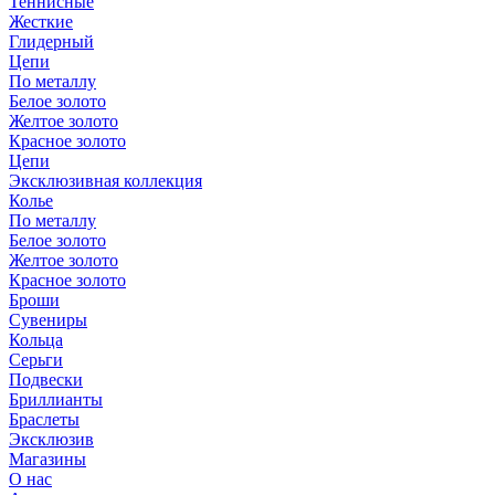
Теннисные
Жесткие
Глидерный
Цепи
По металлу
Белое золото
Желтое золото
Красное золото
Цепи
Эксклюзивная коллекция
Колье
По металлу
Белое золото
Желтое золото
Красное золото
Броши
Сувениры
Кольца
Серьги
Подвески
Бриллианты
Браслеты
Эксклюзив
Магазины
О нас