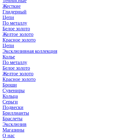
Теннисные
Жесткие
Глидерный
Цепи
По металлу
Белое золото
Желтое золото
Красное золото
Цепи
Эксклюзивная коллекция
Колье
По металлу
Белое золото
Желтое золото
Красное золото
Броши
Сувениры
Кольца
Серьги
Подвески
Бриллианты
Браслеты
Эксклюзив
Магазины
О нас