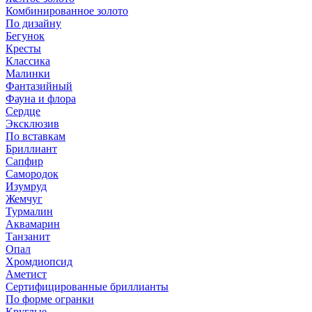
Комбинированное золото
По дизайну
Бегунок
Кресты
Классика
Малинки
Фантазийный
Фауна и флора
Сердце
Эксклюзив
По вставкам
Бриллиант
Сапфир
Самородок
Изумруд
Жемчуг
Турмалин
Аквамарин
Танзанит
Опал
Хромдиопсид
Аметист
Сертифицированные бриллианты
По форме огранки
Круглые