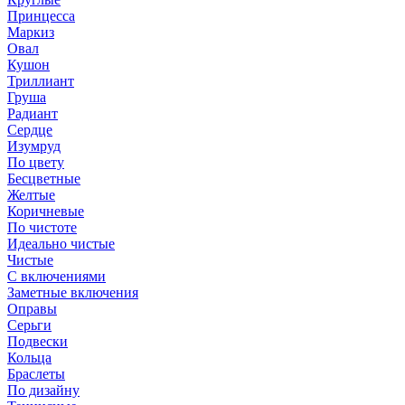
Принцесса
Маркиз
Овал
Кушон
Триллиант
Груша
Радиант
Сердце
Изумруд
По цвету
Бесцветные
Желтые
Коричневые
По чистоте
Идеально чистые
Чистые
С включениями
Заметные включения
Оправы
Серьги
Подвески
Кольца
Браслеты
По дизайну