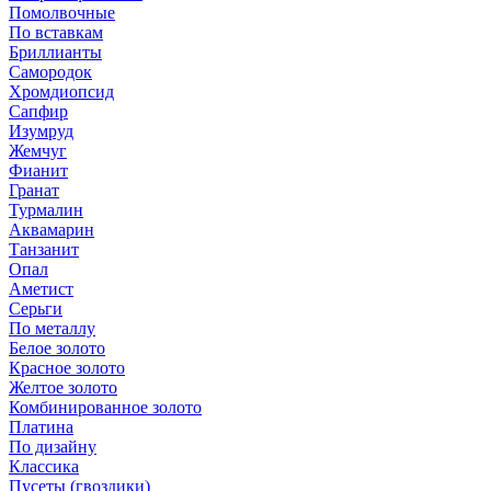
Помолвочные
По вставкам
Бриллианты
Самородок
Хромдиопсид
Сапфир
Изумруд
Жемчуг
Фианит
Гранат
Турмалин
Аквамарин
Танзанит
Опал
Аметист
Серьги
По металлу
Белое золото
Красное золото
Желтое золото
Комбинированное золото
Платина
По дизайну
Классика
Пусеты (гвоздики)