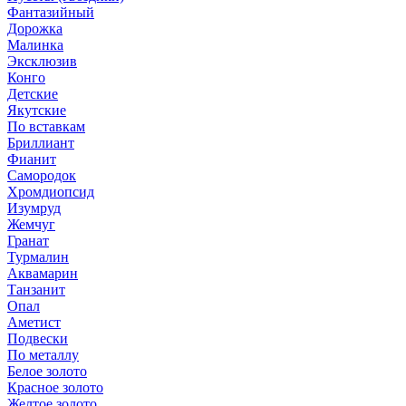
Фантазийный
Дорожка
Малинка
Эксклюзив
Конго
Детские
Якутские
По вставкам
Бриллиант
Фианит
Самородок
Хромдиопсид
Изумруд
Жемчуг
Гранат
Турмалин
Аквамарин
Танзанит
Опал
Аметист
Подвески
По металлу
Белое золото
Красное золото
Желтое золото